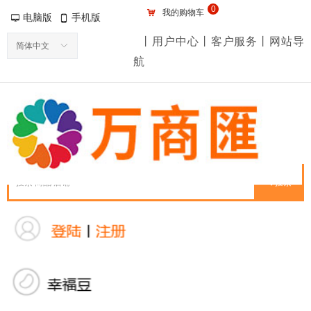
0
낙
我的购物车
电脑版
手机版
넡
넓
丨用户中心丨客户服务丨网站导
简体中文
ꀅ
航
끠
搜索