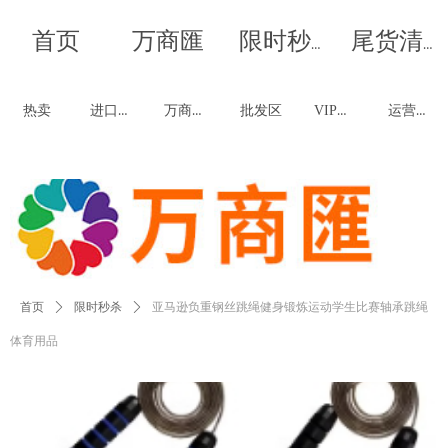
首页
万商匯
我是段落。点击这儿添加你的文字并编辑它，非常容易。-双
我是段落。点击这儿添加你的文字并编辑它，非常容易。-双
限时秒杀
尾货清仓
击进行编辑
击进行编辑
进口商品
万商优品
VIP福利
运营联创
热卖
批发区
首页
ꄲ
限时秒杀
ꄲ
亚马逊负重钢丝跳绳健身锻炼运动学生比赛轴承跳绳
体育用品