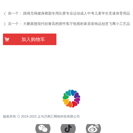
前一个：
跳绳无绳健身燃脂专用比赛专业运动成人中考儿童学生竞速体育用品
ꄴ
后一个：
大鹏展翅现代轻奢高档摆件客厅电视柜家居装饰品创意飞鹰小工艺品
ꄲ
낙
加入购物车
版权所有 ◎ 2019-2023 义乌万商汇网络科技有限公司