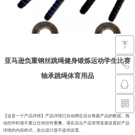
ꁸ
亚马逊负重钢丝跳绳健身锻炼运动学生比赛
ꂅ
回到顶部
轴承跳绳体育用品
ꁗ
88888888
ꀥ
QQ客服
【这是一个产品详情】产品详情已自动绑定后台每篇产品的数据。拖
微信二维码
动控件时请不要让任何控件重叠。请在后台产品管理直接设置好产品
详情的内容样式，前台设计器不提供设置。