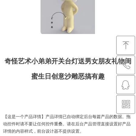
ꁸ
奇怪艺术小弟弟开关台灯送男女朋友礼物闺
ꂅ
回到顶部
蜜生日创意沙雕恶搞有趣
ꁗ
88888888
ꀥ
QQ客服
【这是一个产品详情】产品详情已自动绑定后台每篇产品的数据。拖
微信二维码
动控件时请不要让任何控件重叠。请在后台产品管理直接设置好产品
详情的内容样式，前台设计器不提供设置。