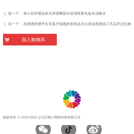
前一个：
莫小在舒缓温泉水舒缓爽肤水保湿喷雾化妆水湿敷水
ꄴ
后一个：
高档酒柜摆件玄关客厅电视柜装饰品办公室桌面摆设工艺品乔迁礼物
ꄲ
낙
加入购物车
版权所有 ◎ 2019-2023 义乌万商汇网络科技有限公司