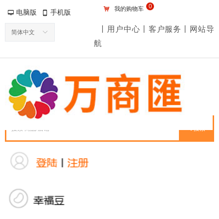
0
낙
我的购物车
电脑版
手机版
넡
넓
丨用户中心丨客户服务丨网站导
简体中文
ꀅ
航
끠
搜索