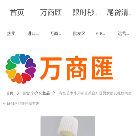
首页
万商匯
我是段落。点击这儿添加你的文字并编辑它，非常容易。-双
我是段落。点击这儿添加你的文字并编辑它，非常容易。-双
限时秒杀
尾货清仓
击进行编辑
击进行编辑
进口商品
万商优品
VIP福利
运营联创
热卖
批发区
首页
ꄲ
百货 个护 化妆品
ꄲ
奇怪艺术小弟弟开关台灯送男女朋友礼物闺蜜
生日创意沙雕恶搞有趣