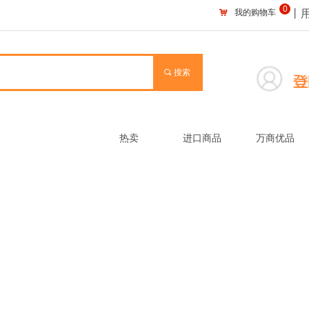
0
낙
我的购物车
丨用
끠
搜索
热卖
进口商品
万商优品