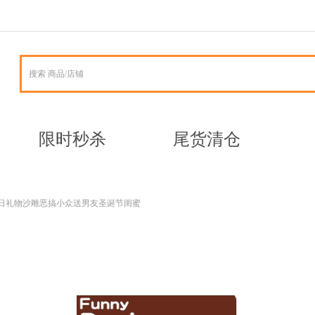
字并编辑它，非常
字并编辑它，非常
限时秒杀
尾货清仓
日礼物沙雕恶搞小众送男友圣诞节闺蜜