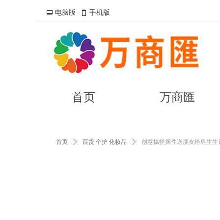
电脑版
手机版
넡
넓
我是段落。点击这儿添加你的文
我是段落。点击这儿添加你的文
容易。-双击进行编辑
容易。-双击进行编辑
首页
万商匯
首页
ꄲ
百货 个护 化妆品
ꄲ
创意搞怪摆件送朋友给男生生