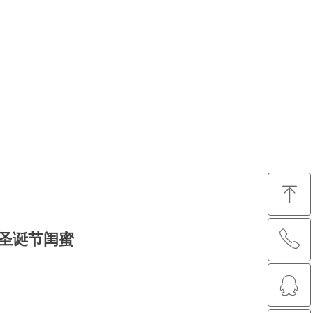
ꁸ
ꂅ
圣诞节闺蜜
回到顶部
ꁗ
88888888