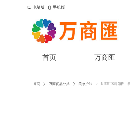
电脑版
手机版
넡
넓
我是段落。点击这儿添加你的文
我是段落。点击这儿添加你的文
容易。-双击进行编辑
容易。-双击进行编辑
首页
万商匯
首页
ꄲ
万商优品分类
ꄲ
美妆护肤
ꄲ
KIEHL'S科颜氏白