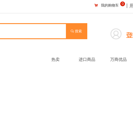
0
낙
我的购物车
丨用
끠
搜索
热卖
进口商品
万商优品