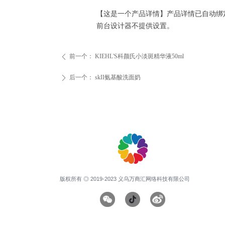
【这是一个产品详情】产品详情已自动绑
前台设计器不提供设置。
前一个：
KIEHL'S科颜氏小淡斑精华液50ml
ꄴ
后一个：
skII氨基酸洗面奶
ꄲ
版权所有 ◎ 2019-2023 义乌万商汇网络科技有限公司