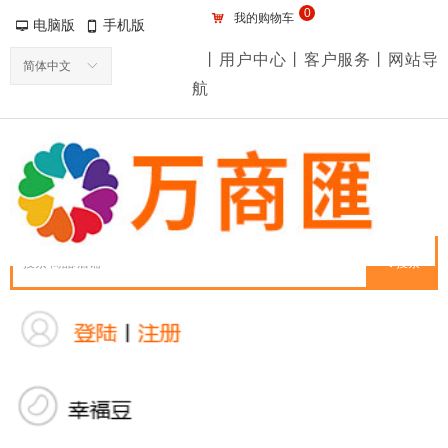
0
낙
我的购物车
电脑版
手机版
넡
넓
丨用户中心丨客户服务丨网站导
简体中文
ꀅ
航
끠
搜索