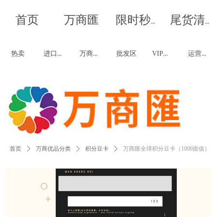
首页
万商匯
我是段落。点击这儿添加你的文字并编辑它，非常容易。-双
我是段落。点击这儿添加你的文字并编辑它，非常容易。-双
限时秒杀
尾货清仓
击进行编辑
击进行编辑
进口商品
万商优品
VIP福利
运营联创
热卖
批发区
首页
ꄲ
万商优品分类
ꄲ
积分豆卡
ꄲ
万商匯全球积分豆卡（1000面值）