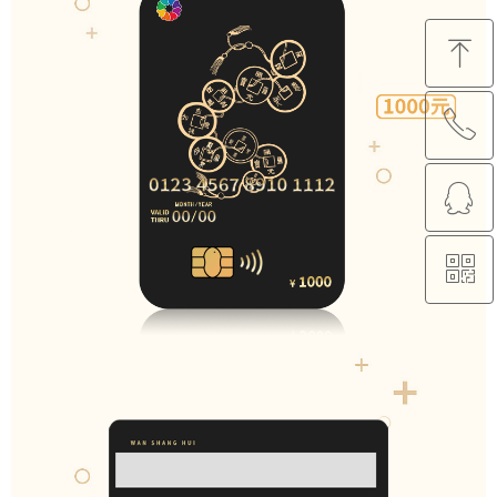
ꁸ
ꂅ
回到顶部
ꁗ
88888888
ꀥ
QQ客服
微信二维码