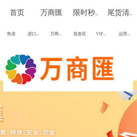
首页
万商匯
我是段落。点击这儿添加你的文字并编辑它，非常容易。-双
我是段落。点击这儿添加你的文字并编辑它，非常容易。-双
限时秒杀
尾货清仓
击进行编辑
击进行编辑
进口商品
万商优品
VIP福利
运营联创
热卖
批发区