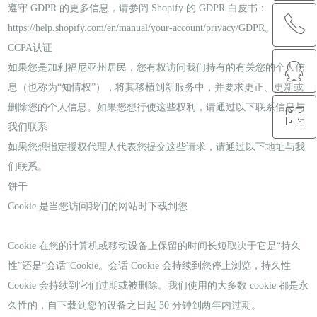
遵守 GDPR 的更多信息，请参阅 Shopify 的 GDPR 白皮书：
ꂅ
回到顶部
https://help.shopify.com/en/manual/your-account/privacy/GDPR。
CCPA认证
ꁗ
88888888
如果您是加利福尼亚州居民，您有权访问我们持有的有关您的个人信
息（也称为“知情权”），将其移植到新服务中，并要求更正、更新或
删除您的个人信息。如果您想行使这些权利，请通过以下联系信息与
ꀥ
QQ客服
我们联系
如果您想指定授权代理人代表您提交这些请求，请通过以下地址与我
微信二维码
们联系。
饼干
Cookie 是当您访问我们的网站时下载到您
Cookie 在您的计算机或移动设备上保留的时间长短取决于它是“持久
性”还是“会话”Cookie。会话 Cookie 会持续到您停止浏览，持久性
Cookie 会持续到它们过期或被删除。我们使用的大多数 cookie 都是永
久性的，自下载到您的设备之日起 30 分钟到两年内过期。