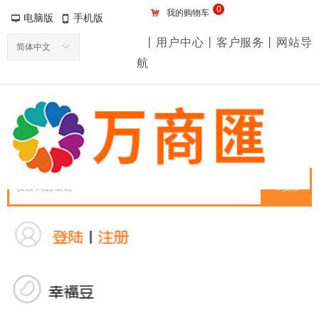
0
낙
我的购物车
电脑版
手机版
넡
넓
丨用户中心丨客户服务丨网站导
简体中文
ꀅ
航
끠
搜索